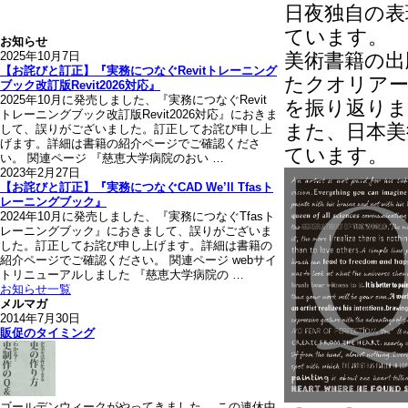
日夜独自の表
ています。
お知らせ
2025年10月7日
美術書籍の出
【お詫びと訂正】『実務につなぐRevitトレーニング
たクオリアー
ブック改訂版Revit2026対応』
2025年10月に発売しました、『実務につなぐRevit
を振り返りま
トレーニングブック改訂版Revit2026対応』におきま
また、日本美
して、誤りがございました。訂正してお詫び申し上
げます。詳細は書籍の紹介ページでご確認くださ
ています。
い。 関連ページ 『慈恵大学病院のおい …
2023年2月27日
【お詫びと訂正】『実務につなぐCAD We’ll Tfasト
レーニングブック』
2024年10月に発売しました、『実務につなぐTfasト
レーニングブック』におきまして、誤りがございま
した。訂正してお詫び申し上げます。詳細は書籍の
紹介ページでご確認ください。 関連ページ webサイ
トリニューアルしました 『慈恵大学病院の …
お知らせ一覧
メルマガ
2014年7月30日
販促のタイミング
ゴールデンウィークがやってきました。 この連休中