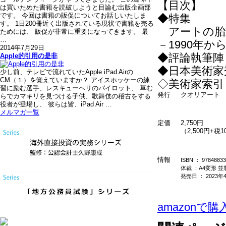
【目次】
は買いためた書籍を読破しようと目論む出版企画部
です。 今回は書籍の販促についてお話しいたしま
◆特集
す。 1日200冊近く出版されている現状で書籍を売る
アートの
ためには、 販促が非常に重要になってきます。 最
…
－1990年か
2014年7月29日
◆評論執筆陣
Apple的引用の是非
◆日本美術家
少し前、テレビで流れていたApple iPad Airの
CM（１）を覚えていますか？ アイスホッケーの練
◇美術家索引
習に励む選手、レスキューヘリのパイロット、 草む
発行
クオリアート
らでカマキリを見つける子供、歌舞伎の稽古をする
役者が登場し、 彼らは皆、iPad Air …
メルマガ一覧
定価
2,750円
（2,500円+税
情報
ISBN ： 97848833
体裁 ：A4変形 並製
発売日 ： 2023年
amazonで購