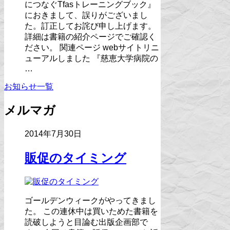
につなぐTfasトレーニングブック』
におきまして、誤りがございまし
た。訂正してお詫び申し上げます。
詳細は書籍の紹介ページでご確認く
ださい。 関連ページ webサイトリニ
ューアルしました 『慈恵大学病院の
…
お知らせ一覧
メルマガ
2014年7月30日
販促のタイミング
ゴールデンウィークがやってきまし
た。 この連休中は買いためた書籍を
読破しようと目論む出版企画部で