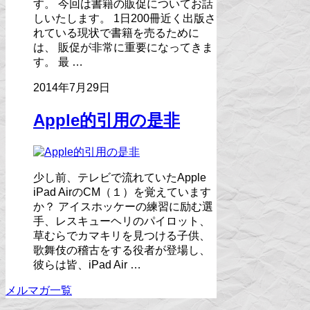
す。 今回は書籍の販促についてお話
しいたします。 1日200冊近く出版さ
れている現状で書籍を売るために
は、 販促が非常に重要になってきま
す。 最 …
2014年7月29日
Apple的引用の是非
少し前、テレビで流れていたApple
iPad AirのCM（１）を覚えています
か？ アイスホッケーの練習に励む選
手、レスキューヘリのパイロット、
草むらでカマキリを見つける子供、
歌舞伎の稽古をする役者が登場し、
彼らは皆、iPad Air …
メルマガ一覧