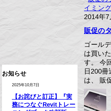
2014年
販促の
ゴールデ
は買い
す。 今
日200
お知らせ
は、 販
2025年10月7日
【お詫びと訂正】『実
務につなぐRevitトレー