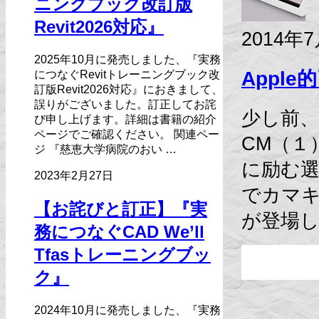
ニングブック改訂版
Revit2026対応』
2014年
2025年10月に発売しました、『実務
Appl
につなぐRevitトレーニングブック改
訂版Revit2026対応』におきまして、
誤りがございました。訂正してお詫
少し前、テ
び申し上げます。詳細は書籍の紹介
ページでご確認ください。 関連ペー
CM（１
ジ 『慈恵大学病院のおい …
に励む選
2023年2月27日
でカマ
【お詫びと訂正】『実
が登場し、
務につなぐCAD We’ll
Tfasトレーニングブッ
ク』
2024年10月に発売しました、『実務