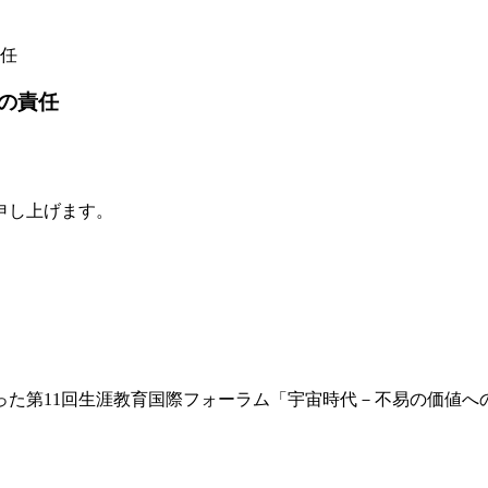
任
の責任
申し上げます。
行った第11回生涯教育国際フォーラム「宇宙時代－不易の価値へ