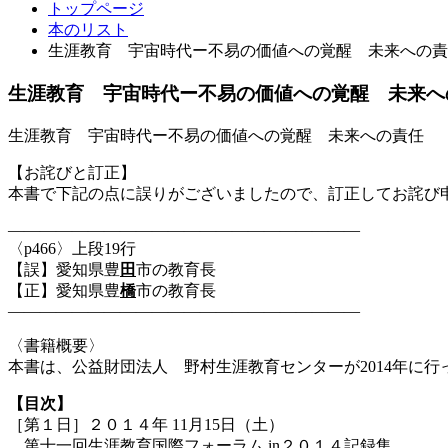
トップページ
本のリスト
生涯教育 宇宙時代ー不易の価値への覚醒 未来への責
生涯教育 宇宙時代ー不易の価値への覚醒 未来へ
生涯教育 宇宙時代ー不易の価値への覚醒 未来への責任
【お詫びと訂正】
本書で下記の点に誤りがございましたので、訂正してお詫び
——————————————————————
〈p466〉上段19行
【誤】愛知県豊
田
市の教育長
【正】愛知県豊
橋
市の教育長
—————————————————————―
〈書籍概要〉
本書は、公益財団法人 野村生涯教育センターが2014年に
【目次】
［第１日］２０１４年 11月15日（土）
第十一回生涯教育国際フォーラム in２０１４記録集