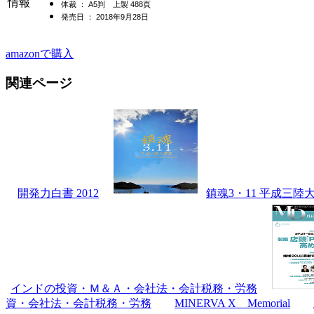
情報
体裁 ： A5判 上製 488頁
発売日 ： 2018年9月28日
amazonで購入
関連ページ
開発力白書 2012
鎮魂3・11 平成三陸
インドの投資・Ｍ＆Ａ・会社法・会計税務・労務
資・会社法・会計税務・労務
MINERVA X Memorial