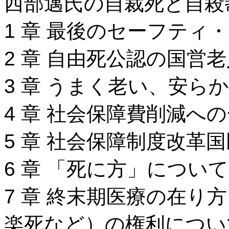
西部邁氏の自裁死と自殺
1 章 最後のセーフティ
2 章 自由死公認の国営
3 章 うまく老い、安ら
4 章 社会保障費削減へ
5 章 社会保障制度改革
6 章 「死に方」につい
7 章 終末期医療の在り
楽死など）の権利につい