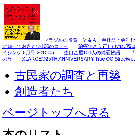
ブラジルの投資・Ｍ＆Ａ・会社法・会計
に知っておきたい100のコト～
治療法さえ正しければ癌
イジング 8月号(2013年)
杢目金屋100人の純愛物語
『
の旅
XLARGE®25TH ANNIVERSARY True OG Streetwe
古民家の調査と再築
創造者たち
ページトップへ戻る
本のリスト