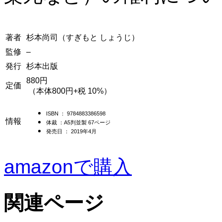
著者
杉本尚司（すぎもと しょうじ）
監修
–
発行
杉本出版
880円
定価
（本体800円+税 10%）
ISBN ： 9784883386598
情報
体裁 ：A5判並製 67ページ
発売日 ： 2019年4月
amazonで購入
関連ページ