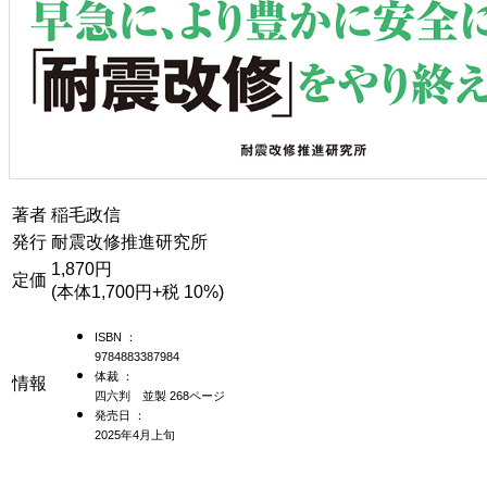
著者
稲毛政信
発行
耐震改修推進研究所
1,870円
定価
(本体1,700円+税 10%)
ISBN ：
9784883387984
体裁 ：
情報
四六判 並製 268ページ
発売日 ：
2025年4月上旬