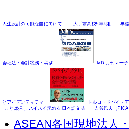
人生設計の可能な国に向けて-
大手前高校5年4組
早
会社法・会計税務・労務
MD 月刊マーチ
とアイデンティティ
トルコ・ドバイ・ア
ことば探し スイスイ読める 日本語文法
吉谷民夫（PIC
ASEAN各国現地法