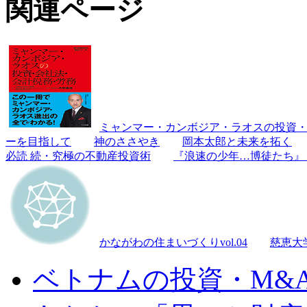
関連ページ
ミャンマー・カンボジア・ラオスの投資
ーを目指して
神のささやき
岡本太郎と未来を拓く
必読 続・究極の不動産投資術
『浪速の少年…博徒たち』
かながわの住まいづくりvol.04
慈恵大
ベトナムの投資・M&