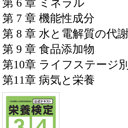
第 6 章 ミネラル
第 7 章 機能性成分
第 8 章 水と電解質の代
第 9 章 食品添加物
第10章 ライフステージ
第11章 病気と栄養