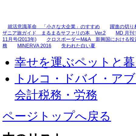
就活意識革命 「小さな大企業」のすすめ
躍進の切り札
ザニア旅ガイド まるまるサファリの本 Ver.2
MD 月刊
11月号(2013年)
クロスボーダーM&A 新興国における
務
MINERVA 2016
失われた白い夏
幸せを運ぶペットと暮
トルコ・ドバイ・アブ
会計税務・労務
ページトップへ戻る