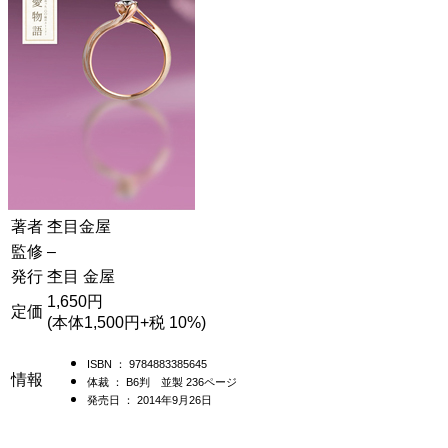
著者
杢目金屋
監修
–
発行
杢目 金屋
1,650円
定価
(本体1,500円+税 10%)
ISBN ： 9784883385645
情報
体裁 ： B6判 並製 236ページ
発売日 ： 2014年9月26日