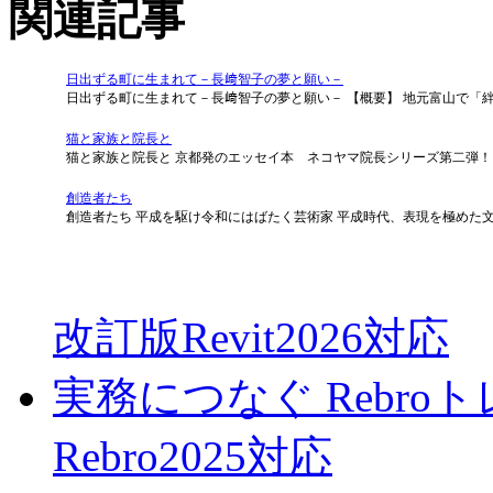
関連記事
日出ずる町に生まれて－長﨑智子の夢と願い－
日出ずる町に生まれて－長﨑智子の夢と願い－ 【概要】 地元富山で「
猫と家族と院長と
猫と家族と院長と 京都発のエッセイ本 ネコヤマ院長シリーズ第二弾！
創造者たち
創造者たち 平成を駆け令和にはばたく芸術家 平成時代、表現を極めた
改訂版Revit2026対応
実務につなぐ Rebr
Rebro2025対応