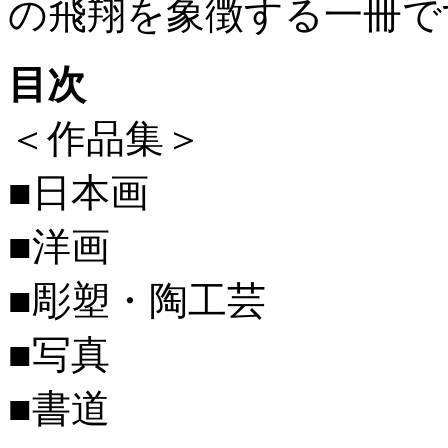
の飛翔を象徴する一冊で
目次
＜作品集＞
■日本画
■洋画
■彫塑・陶工芸
■写真
■書道