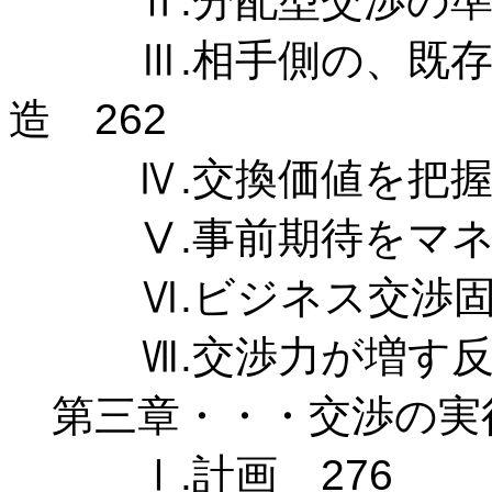
Ⅱ.分配型交渉の準備
Ⅲ.相手側の、既存ニ
造 262
Ⅳ.交換価値を把握 
Ⅴ.事前期待をマネー
Ⅵ.ビジネス交渉固有
Ⅶ.交渉力が増す反脆
第三章・・・交渉の実行
Ⅰ.計画 276