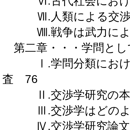
Ⅵ.古代社会における
Ⅶ.人類による交渉の
Ⅷ.戦争は武力による
第二章・・・学問として
Ⅰ.学問分類における
査 76
Ⅱ.交渉学研究の本質
Ⅲ.交渉学はどのよう
Ⅳ.交渉学研究論文の