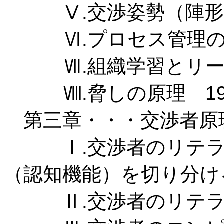
Ⅴ.交渉姿勢（陣形）
Ⅵ.プロセス管理の原
Ⅶ.組織学習とリーダ
Ⅷ.脅しの原理 19
第三章・・・交渉者原理
Ⅰ.交渉者のリテラシ
（認知機能）を切り分ける
Ⅱ.交渉者のリテラシ