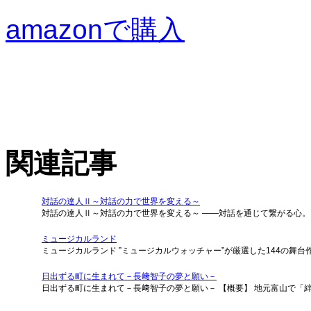
amazonで購入
関連記事
対話の達人Ⅱ～対話の力で世界を変える～
対話の達人Ⅱ～対話の力で世界を変える～ ――対話を通じて繋がる心。
ミュージカルランド
ミュージカルランド ”ミュージカルウォッチャー”が厳選した144の舞台
日出ずる町に生まれて－長﨑智子の夢と願い－
日出ずる町に生まれて－長﨑智子の夢と願い－ 【概要】 地元富山で「