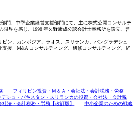
。監査部門、中堅企業経営支援部門にて、主に株式公開コンサルテ
限界を感じ、1998 年久野康成公認会計士事務所を設立。営
リピン、カンボジア、ラオス、スリランカ、バングラデシュ
化支援、M&A コンサルティング、研修コンサルティング、経
務
フィリピン投資・Ｍ＆Ａ・会社法・会計税務・労務
ラデシュ・パキスタン・スリランカの投資・会社法・会計税
会社法・会計税務・労務【改訂版】
中小企業のための戦略