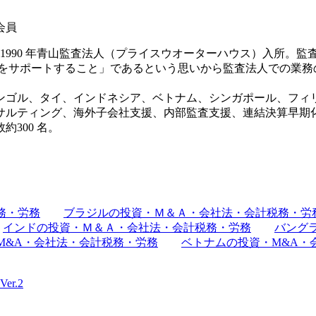
会員
卒業。1990 年青山監査法人（プライスウオーターハウス）入所
をサポートすること」であるという思いから監査法人での業務の
ンゴル、タイ、インドネシア、ベトナム、シンガポール、フィ
コンサルティング、海外子会社支援、内部監査支援、連結決算早期
300 名。
務・労務
ブラジルの投資・Ｍ＆Ａ・会社法・会計税務・労
インドの投資・Ｍ＆Ａ・会社法・会計税務・労務
バング
M&A・会社法・会計税務・労務
ベトナムの投資・M&A・
r.2