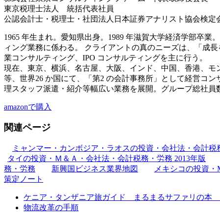
東京税理士法人 統括代表社員
公認会計士・税理士・社団法人日本証券アナリスト協会検定
1965 年生まれ。愛知県出身。1989 年滋賀大学経済学部
ィング業務に係わる。 クライアントの真のニーズは、「成長
業コンサルティング、IPO コンサルティングを主に行う。
現在、東京、横浜、名古屋、大阪、インド、中国、香港、モ
等、世界26 か国にて、「第2 の会計事務所」として経営
理スタッフ派遣・紹介等幅広い業務を展開。グループ総社員数約
amazonで購入
関連ページ
ミャンマー・カンボジア・ラオスの投資・会社法・会計税
タイの投資・Ｍ＆Ａ・会社法・会計税務・労務 2013年版
務・労務
新興国ビジネス業界地図
メキシコの投資・
策定ノート
ケニア・タンザニア旅ガイド まるまるサファリの本 Ve
物流改革の手順