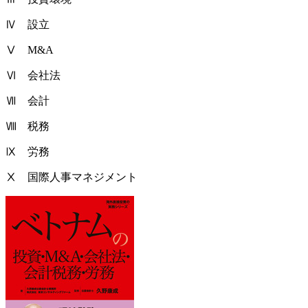
Ⅳ 設立
Ⅴ M&A
Ⅵ 会社法
Ⅶ 会計
Ⅷ 税務
Ⅸ 労務
Ⅹ 国際人事マネジメント