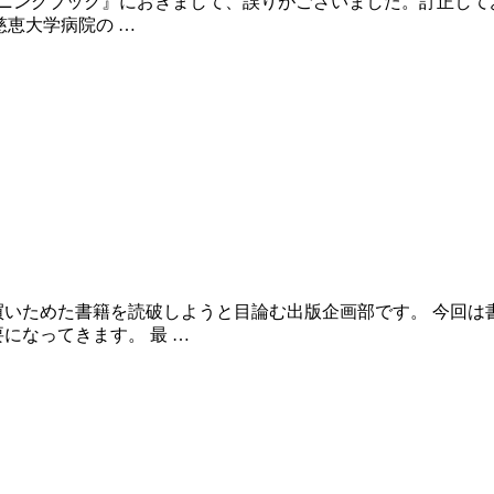
sトレーニングブック』におきまして、誤りがございました。訂正
慈恵大学病院の …
いためた書籍を読破しようと目論む出版企画部です。 今回は書
になってきます。 最 …