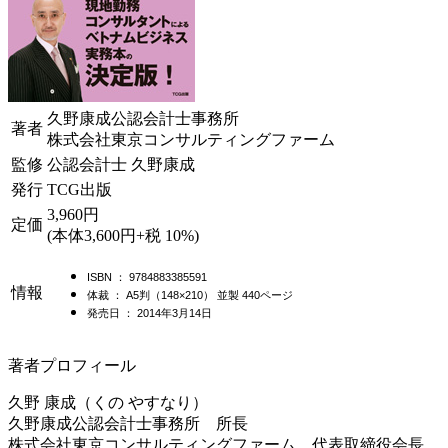
久野康成公認会計士事務所
著者
株式会社東京コンサルティングファーム
監修
公認会計士 久野康成
発行
TCG出版
3,960円
定価
(本体3,600円+税 10%)
ISBN ： 9784883385591
情報
体裁 ： A5判（148×210） 並製 440ページ
発売日 ： 2014年3月14日
著者プロフィール
久野 康成（くの やすなり）
久野康成公認会計士事務所 所長
株式会社東京コンサルティングファーム 代表取締役会長