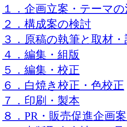
１．企画立案・テーマの
２．構成案の検討
３．原稿の執筆と取材・
４．編集・組版
５．編集・校正
６．白焼き校正・色校正
７．印刷・製本
８．PR・販売促進企画